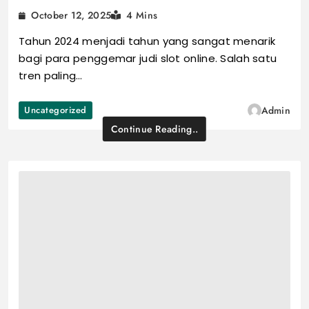
October 12, 2025
4 Mins
Tahun 2024 menjadi tahun yang sangat menarik
bagi para penggemar judi slot online. Salah satu
tren paling…
Uncategorized
Admin
Continue Reading..