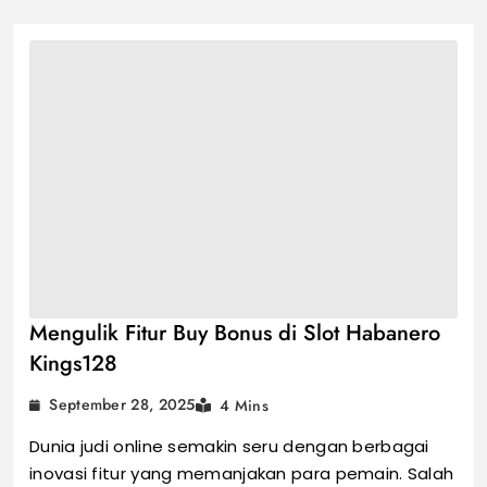
Mengulik Fitur Buy Bonus di Slot Habanero
Kings128
September 28, 2025
4 Mins
Dunia judi online semakin seru dengan berbagai
inovasi fitur yang memanjakan para pemain. Salah