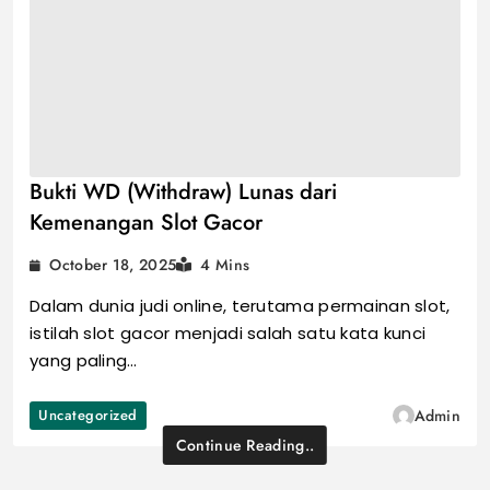
Bukti WD (Withdraw) Lunas dari
Kemenangan Slot Gacor
October 18, 2025
4 Mins
Dalam dunia judi online, terutama permainan slot,
istilah slot gacor menjadi salah satu kata kunci
yang paling…
Uncategorized
Admin
Continue Reading..