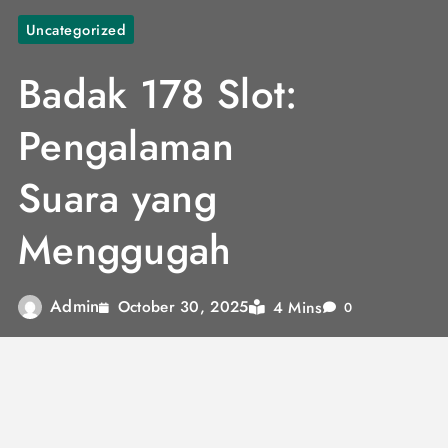
Uncategorized
Badak 178 Slot:
Pengalaman
Suara yang
Menggugah
Admin
4 Mins
October 30, 2025
0
Bermain slot online bukan hanya tentang