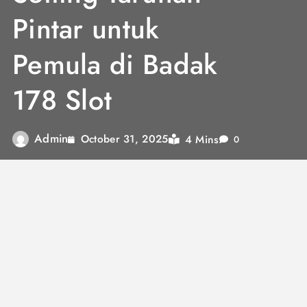
Pintar untuk
Pemula di Badak
178 Slot
Admin
4 Mins
October 31, 2025
0
Bermain slot online bisa terasa menyenangkan
sekaligus menegangkan, terutama bagi
pemula yang baru mencoba keberuntungan
mereka. Salah satu kunci agar pengalaman
bermain lebih aman dan menguntungkan
adalah setting taruhan yang pintar. Di