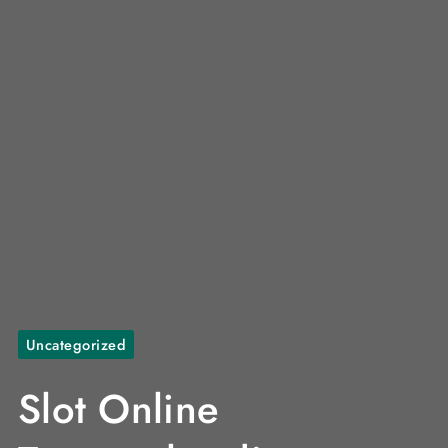
Uncategorized
Slot Online