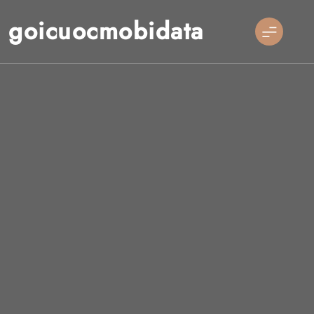
Skip
goicuocmobidata
to
content