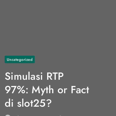
Uncategorized
Simulasi RTP
97%: Myth or Fact
di slot25?