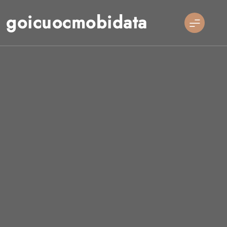
Skip
goicuocmobidata
to
content