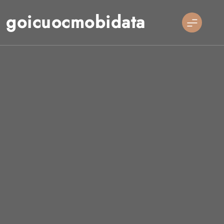
Skip
goicuocmobidata
to
content