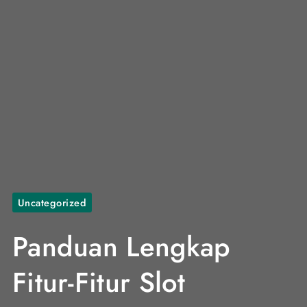
Uncategorized
Panduan Lengkap
Fitur-Fitur Slot