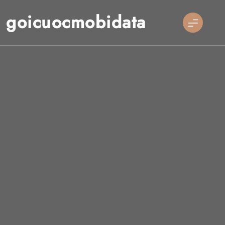
Skip
goicuocmobidata
to
content