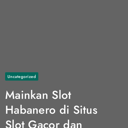
Uncategorized
Mainkan Slot
Habanero di Situs
Slot Gacor dan