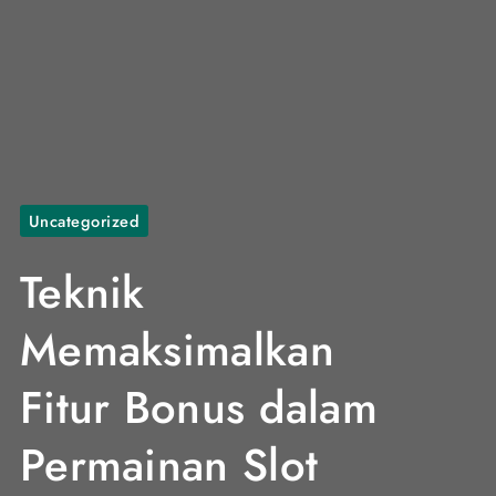
Uncategorized
Teknik
Memaksimalkan
Fitur Bonus dalam
Permainan Slot