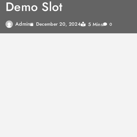
Demo Slot
Admin
5 Mins
December 20, 2024
0
Siapa sih yang nggak suka main slot? Apalagi
kalau kamu bisa mencoba berbagai game
terbaru tanpa perlu khawatir kehilangan uang.
Itulah salah satu alasan kenapa
Demo
Slot
sangat populer di kalangan pemain judi
online, terutama bagi mereka yang baru
mencoba peruntungan di dunia perjudian.
Salah satu provider yang selalu menarik
perhatian adalah Habanero. Nah, kali ini kita