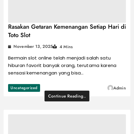
Rasakan Getaran Kemenangan Setiap Hari di
Toto Slot
November 13, 2025
4 Mins
Bermain slot online telah menjadi salah satu
hiburan favorit banyak orang, terutama karena
sensasi kemenangan yang bisa…
Uncategorized
Admin
Continue Reading..