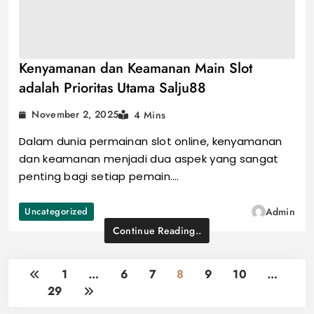
Kenyamanan dan Keamanan Main Slot
adalah Prioritas Utama Salju88
November 2, 2025
4 Mins
Dalam dunia permainan slot online, kenyamanan
dan keamanan menjadi dua aspek yang sangat
penting bagi setiap pemain.…
Uncategorized
Admin
Continue Reading..
1
…
6
7
8
9
10
…
29