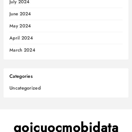
July 2024
June 2024
May 2024
April 2024
March 2024
Categories
Uncategorized
goicuocmobidata