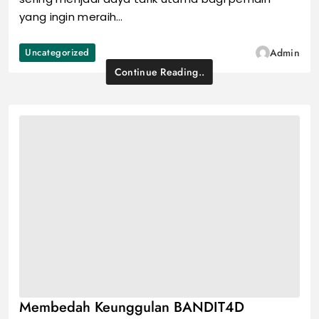
yang ingin meraih…
Uncategorized
Admin
Continue Reading..
Membedah Keunggulan BANDIT4D