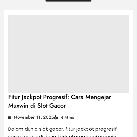
Fitur Jackpot Progresif: Cara Mengejar
Maxwin di Slot Gacor
November 11, 2025
4 Mins
Dalam dunia slot gacor, fitur jackpot progresif
sering menjadi daya tarik utama bagi pemain