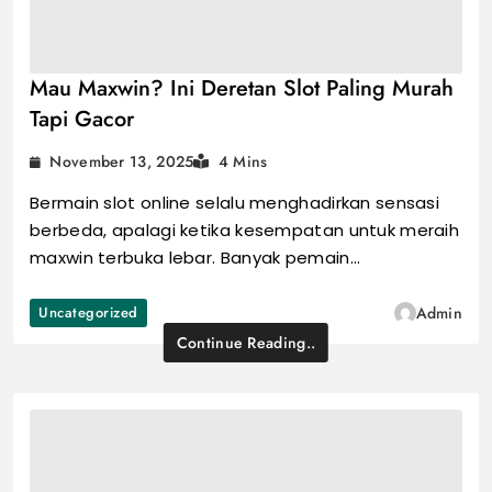
Mau Maxwin? Ini Deretan Slot Paling Murah
Tapi Gacor
November 13, 2025
4 Mins
Bermain slot online selalu menghadirkan sensasi
berbeda, apalagi ketika kesempatan untuk meraih
maxwin terbuka lebar. Banyak pemain…
Uncategorized
Admin
Continue Reading..