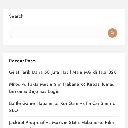
Search
Recent Posts
Gila! Tarik Dana 50 Juta Hasil Main MG di Tapir328
Mitos vs Fakta Mesin Slot Habanero: Kupas Tuntas
Bersama Bejomas Login
Battle Game Habanero: Koi Gate vs Fa Cai Shen di
SLOT
Jackpot Progresif vs Maxwin Statis Habanero: Pilih