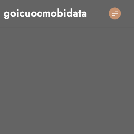
Skip
goicuocmobidata
to
content