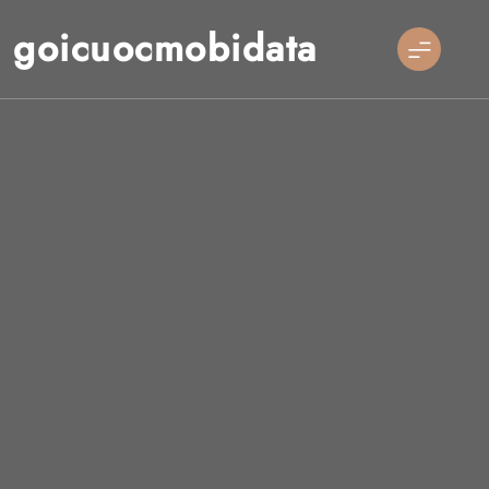
Skip
goicuocmobidata
to
content