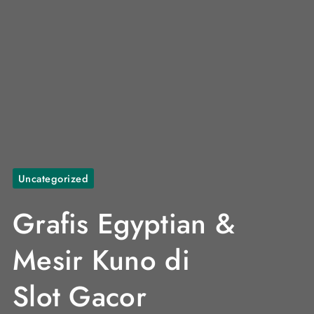
Uncategorized
Grafis Egyptian &
Mesir Kuno di
Slot Gacor