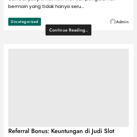
bermain yang tidak hanya seru…
Uncategorized
Admin
Continue Reading..
Referral Bonus: Keuntungan di Judi Slot