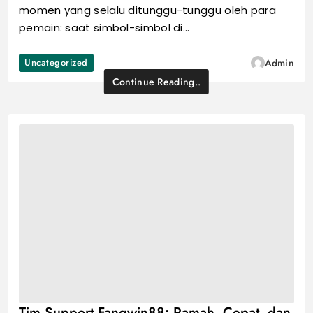
momen yang selalu ditunggu-tunggu oleh para
pemain: saat simbol-simbol di…
Uncategorized
Admin
Continue Reading..
Tim Support Fangwin88: Ramah, Cepat, dan