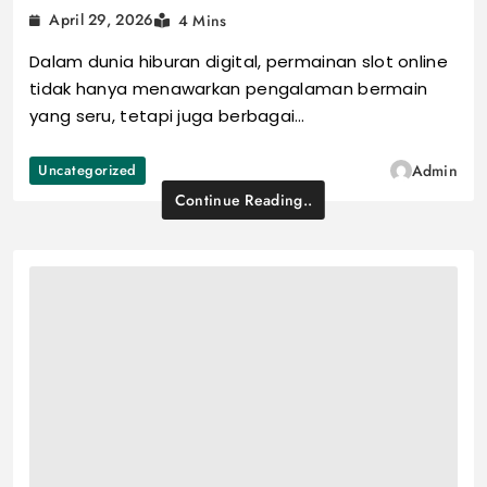
April 29, 2026
4 Mins
Dalam dunia hiburan digital, permainan slot online
tidak hanya menawarkan pengalaman bermain
yang seru, tetapi juga berbagai…
Uncategorized
Admin
Continue Reading..