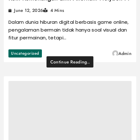
June 12, 2026
4 Mins
Dalam dunia hiburan digital berbasis game online,
pengalaman bermain tidak hanya soal visual dan
fitur permainan, tetapi…
Uncategorized
Admin
Continue Reading..