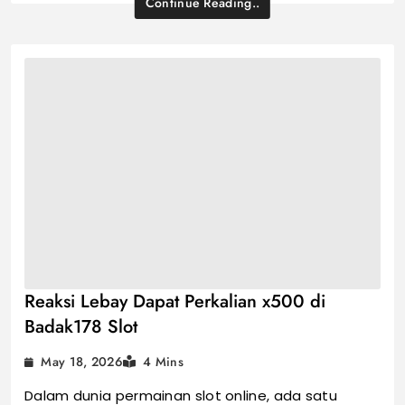
Continue Reading..
Reaksi Lebay Dapat Perkalian x500 di
Badak178 Slot
May 18, 2026
4 Mins
Dalam dunia permainan slot online, ada satu