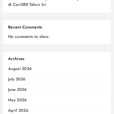
di Ceri388 Tahun Ini
Recent Comments
No comments to show.
Archives
August 2026
July 2026
June 2026
May 2026
April 2026